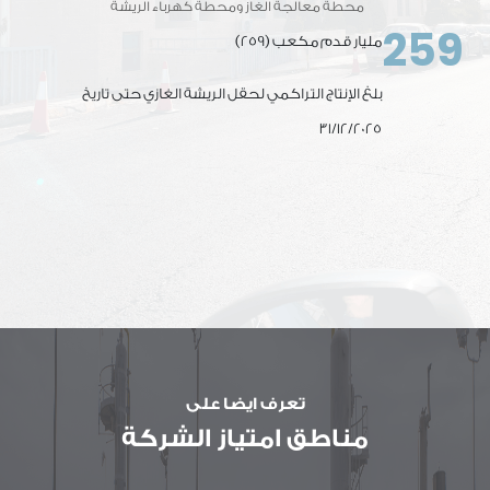
محطة معالجة الغاز ومحطة كهرباء الريشة
259
(259) مليار قدم مكعب
بلغ الإنتاج التراكمي لحقل الريشة الغازي حتى تاريخ
31/12/2025
تعرف ايضا على
مناطق امتياز الشركة