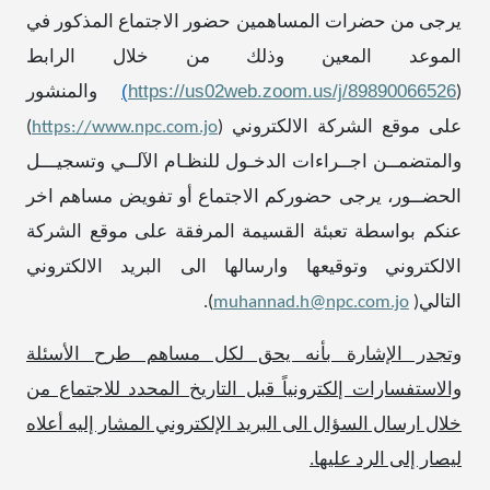
يرجى من حضرات المساهمين حضور الاجتماع المذكور في
الموعد المعين وذلك من خلال الرابط
)
https://us02web.zoom.us/j/89890066526
(
والمنشور
على موقع الشركة الالكتروني (
https://www.npc.com.jo
)
والمتضمــن اجــراءات الدخـول للنظـام الآلــي وتسجيـــل
الحضــور، يرجى حضوركم الاجتماع أو تفويض مساهم اخر
عنكم بواسطة تعبئة القسيمة المرفقة على موقع الشركة
الالكتروني وتوقيعها وارسالها الى البريد الالكتروني
التالي
)
muhannad.h@npc.com.jo
(
.
وتجدر الإشارة بأنه يحق لكل مساهم طرح الأسئلة
والاستفسارات إلكترونياً قبل التاريخ المحدد للاجتماع من
خلال ارسال السؤال الى البريد الإلكتروني المشار إليه أعلاه
ليصار إلى الرد عليها.