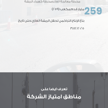
محطة معالجة الغاز ومحطة كهرباء الريشة
259
(259) مليار قدم مكعب
بلغ الإنتاج التراكمي لحقل الريشة الغازي حتى تاريخ
31/12/2025
تعرف ايضا على
مناطق امتياز الشركة